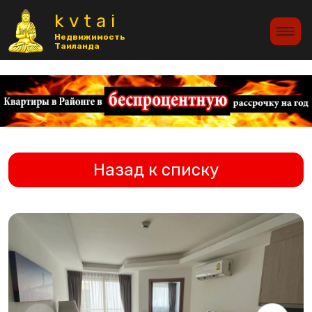
>
kvtai
Недвижимость
Таиланда
Назад к списку