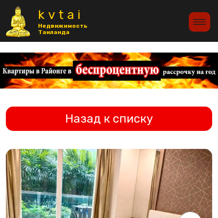
>
kvtai
Недвижимость
Таиланда
Назад к списку